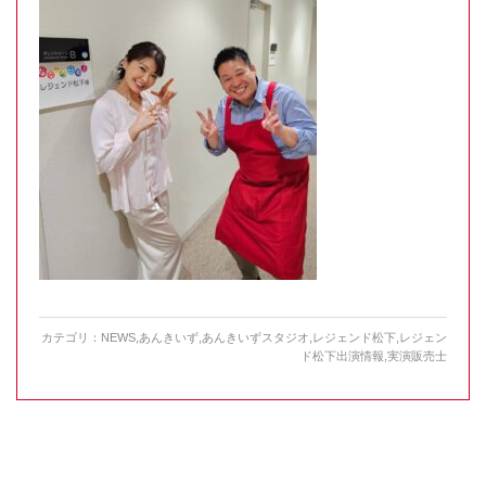
カテゴリ：
NEWS
,
あんきいず
,
あんきいずスタジオ
,
レジェンド松下
,
レジェン
ド松下出演情報
,
実演販売士