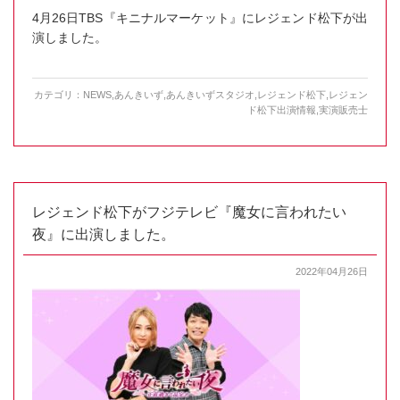
4月26日TBS『キニナルマーケット』にレジェンド松下が出
演しました。
カテゴリ：
NEWS
,
あんきいず
,
あんきいずスタジオ
,
レジェンド松下
,
レジェン
ド松下出演情報
,
実演販売士
レジェンド松下がフジテレビ『魔女に言われたい
夜』に出演しました。
2022年04月26日