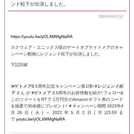
ンド松下が出演しました。
2022年04月27日
https://youtu.be/yOLXMMgNaRA
スクウェア・エニックス様のゲートオブナイトメアのキャ
ンペーン動画にレジェンド松下が出演しました。
下記詳細
\
#ゲトメア0
.5周年記念キャンペーン第1弾/
#
レジェンド松
下
さん が
#ゲトメア
0.5周年のお得情報を紹介! フォロー&
このツイートをRTで 1万円分のAmazonギフト券のコード
を抽選で30名様にプレゼント! ▼キャンペーン期間 2022年4
月26日(火)～2022年5月2日(月)23:59ま
で
youtu.be/yOLXMMgNaRA