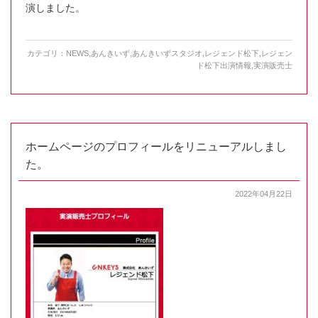
演しました。
カテゴリ：
NEWS
,
あんきいず
,
あんきいずスタジオ
,
レジェンド松下
,
レジェン
ド松下出演情報
,
実演販売士
ホームページのプロフィールをリニューアルしまし
た。
2022年04月22日