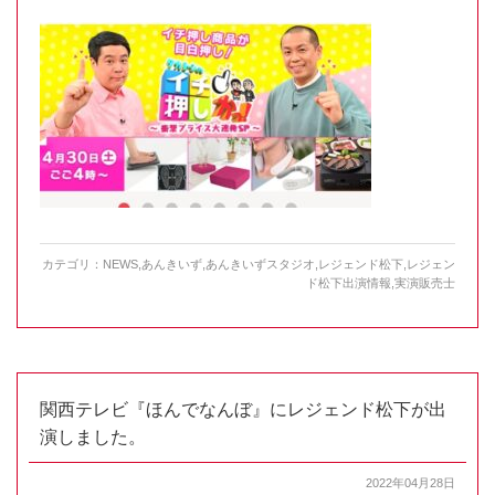
カテゴリ：
NEWS
,
あんきいず
,
あんきいずスタジオ
,
レジェンド松下
,
レジェン
ド松下出演情報
,
実演販売士
関西テレビ『ほんでなんぼ』にレジェンド松下が出
演しました。
2022年04月28日