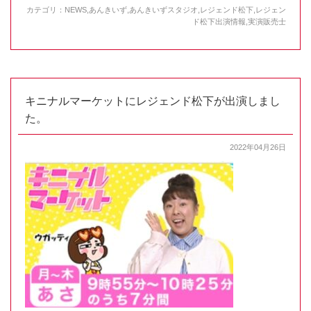
カテゴリ：
NEWS
,
あんきいず
,
あんきいずスタジオ
,
レジェンド松下
,
レジェン
ド松下出演情報
,
実演販売士
キニナルマーケットにレジェンド松下が出演しまし
た。
2022年04月26日