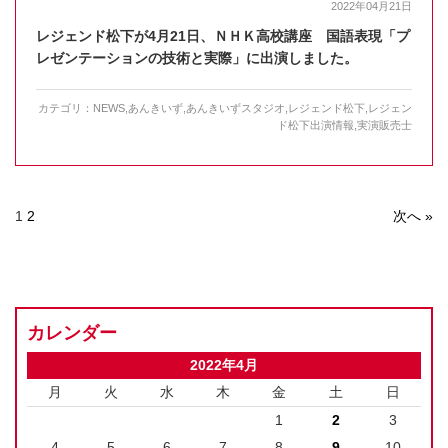
2022年04月21日
レジェンド松下が4月21日、ＮＨＫ高校講座 国語表現「プ
レゼンテーションの技術と実際」に出演しました。
カテゴリ：
NEWS
,
あんきいず
,
あんきいずスタジオ
,
レジェンド松下
,
レジェン
ド松下出演情報
,
実演販売士
1
2
次へ »
カレンダー
2022年4月
月
火
水
木
金
土
日
1
2
3
4
5
6
7
8
9
10