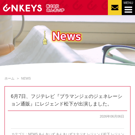
ホーム
NEWS
6月7日、フジテレビ『ブラマンジェのジェネレーシ
ョン通販』にレジェンド松下が出演しました。
2026年06月06日
カテゴリ：
NEWS
,
あんきいず
,
あんきいずスタジオ
,
レジェンド松下
,
レジェン