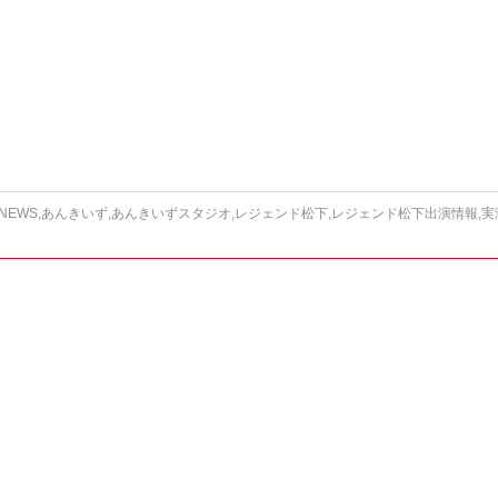
NEWS
,
あんきいず
,
あんきいずスタジオ
,
レジェンド松下
,
レジェンド松下出演情報
,
実