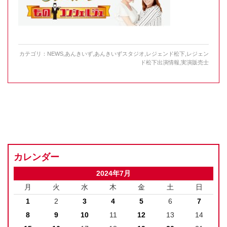
カテゴリ：
NEWS
,
あんきいず
,
あんきいずスタジオ
,
レジェンド松下
,
レジェン
ド松下出演情報
,
実演販売士
カレンダー
2024年7月
月
火
水
木
金
土
日
1
2
3
4
5
6
7
8
9
10
11
12
13
14