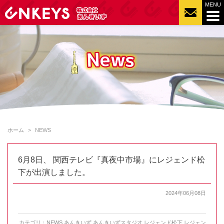
ホーム
NEWS
6月8日、 関西テレビ『真夜中市場』にレジェンド松
下が出演しました。
2024年06月08日
カテゴリ：
NEWS
,
あんきいず
,
あんきいずスタジオ
,
レジェンド松下
,
レジェン