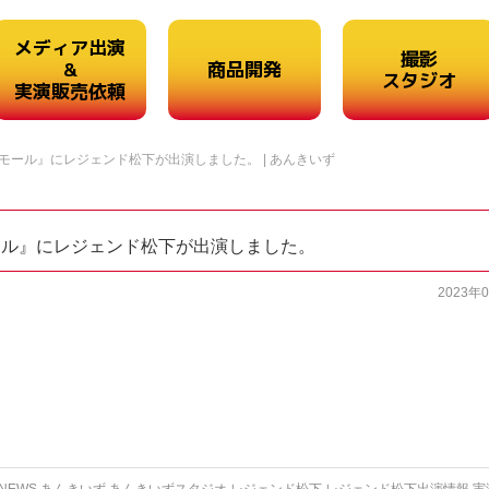
メディア出演
撮影
&
商品開発
スタジオ
実演販売依頼
モール』にレジェンド松下が出演しました。 | あんきいず
ール』にレジェンド松下が出演しました。
2023年
NEWS
,
あんきいず
,
あんきいずスタジオ
,
レジェンド松下
,
レジェンド松下出演情報
,
実