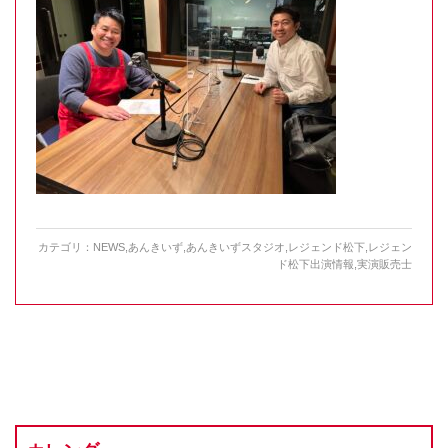
カテゴリ：
NEWS
,
あんきいず
,
あんきいずスタジオ
,
レジェンド松下
,
レジェン
ド松下出演情報
,
実演販売士